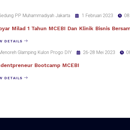
Gedung PP Muhammadiyah Jakarta
1 Februari 2023
08
byar Milad 1 Tahun MCEBI Dan Klinik Bisnis Bersa
W DETAILS
Menoreh Glamping Kulon Progo DIY
26-28 Mei 2023
0
udentpreneur Bootcamp MCEBI
W DETAILS