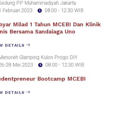
Gedung PP Muhammadiyah Jakarta
1 Februari 2023
08.00 - 12.30 WIB
byar Milad 1 Tahun MCEBI Dan Klinik
snis Bersama Sandaiaga Uno
W DETAILS
Menoreh Glamping Kulon Progo DIY
26-28 Mei 2023
08.00 - 12.30 WIB
udentpreneur Bootcamp MCEBI
W DETAILS