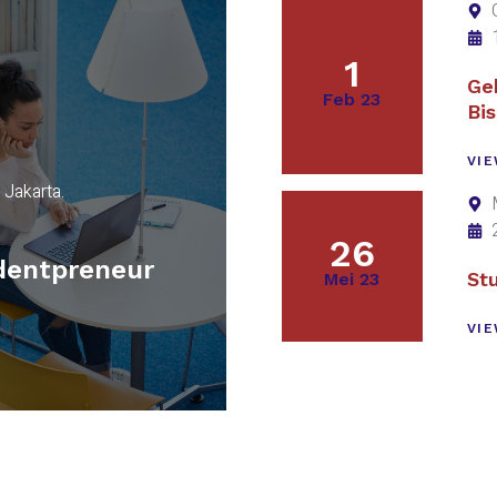
1
Ge
Feb 23
Bi
VIE
Jakarta.
26
udentpreneur
St
Mei 23
VIE