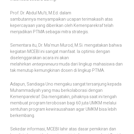
Prof. Dr. Abdul Mu’ti, M.Ed. dalam
sambutannya menyampaikan ucapan terimakasih atas
kepercayaan yang diberikan oleh Kemenparekraf telah
menjadikan PTMA sebagai mitra strategis.
Sementara itu, Dr. Ma’mun Murod, M.Si. mengatakan bahwa
kegiatan MCEBI ini sangat manfaat. Ia optimis dengan
diselenggarakan acara ini akan
melahirkan
enterpreneurs
muda dari lingkup mahasiswa dan
tak menutup kemungkinan dosen di lingkup PTMA.
Adapun, Sandiaga Uno mengaku sangat tersanjung kepada
Muhammadiyah yang mau berkolaborasi dengan
Kemenparekraf. Dia mengatakn, pihaknya saat ini tengah
membuat program terobosan bagi 60 juta UMKM melalui
sentuhan program kewirausahaan agar UMKM bisa lebih
berkembang.
Sekedar informasi, MCEBI lahir atas dasar pemikiran dan