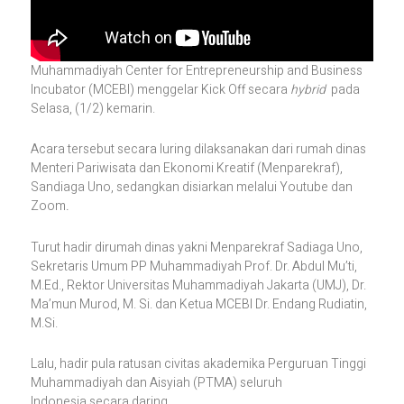
Muhammadiyah Center for Entrepreneurship and Business
Incubator (MCEBI) menggelar Kick Off secara
hybrid
pada
Selasa, (1/2) kemarin.
Acara tersebut secara luring dilaksanakan dari rumah dinas
Menteri Pariwisata dan Ekonomi Kreatif (Menparekraf),
Sandiaga Uno, sedangkan disiarkan melalui Youtube dan
Zoom
.
Turut hadir dirumah dinas yakni Menparekraf Sadiaga Uno,
Sekretaris Umum PP Muhammadiyah Prof. Dr. Abdul Mu’ti,
M.Ed., Rektor Universitas Muhammadiyah Jakarta (UMJ), Dr.
Ma’mun Murod, M. Si. dan Ketua MCEBI Dr. Endang Rudiatin,
M.Si.
Lalu, hadir pula ratusan civitas akademika Perguruan Tinggi
Muhammadiyah dan Aisyiah (PTMA) seluruh
Indonesia secara daring.