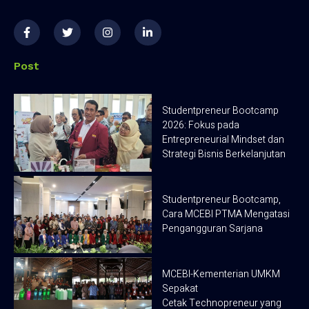
F
T
I
L
a
w
n
i
c
i
s
n
e
t
t
k
b
t
a
e
Post
o
e
g
d
o
r
r
i
k
a
n
-
m
-
Studentpreneur Bootcamp
f
i
2026: Fokus pada
n
Entrepreneurial Mindset dan
Strategi Bisnis Berkelanjutan
Studentpreneur Bootcamp,
Cara MCEBI PTMA Mengatasi
Pengangguran Sarjana
MCEBI-Kementerian UMKM
Sepakat
Cetak Technopreneur yang