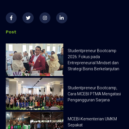
F
T
I
L
a
w
n
i
c
i
s
n
e
t
t
k
b
t
a
e
Post
o
e
g
d
o
r
r
i
k
a
n
-
m
-
Studentpreneur Bootcamp
f
i
2026: Fokus pada
n
Entrepreneurial Mindset dan
Strategi Bisnis Berkelanjutan
Studentpreneur Bootcamp,
Cara MCEBI PTMA Mengatasi
Pengangguran Sarjana
MCEBI-Kementerian UMKM
Sepakat