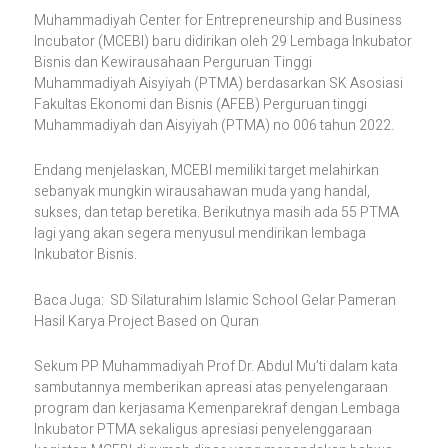
Muhammadiyah Center for Entrepreneurship and Business
Incubator (MCEBI) baru didirikan oleh 29 Lembaga Inkubator
Bisnis dan Kewirausahaan Perguruan Tinggi
Muhammadiyah Aisyiyah (PTMA) berdasarkan SK Asosiasi
Fakultas Ekonomi dan Bisnis (AFEB) Perguruan tinggi
Muhammadiyah dan Aisyiyah (PTMA) no 006 tahun 2022.
Endang menjelaskan, MCEBI memiliki target melahirkan
sebanyak mungkin wirausahawan muda yang handal,
sukses, dan tetap beretika. Berikutnya masih ada 55 PTMA
lagi yang akan segera menyusul mendirikan lembaga
Inkubator Bisnis.
Baca Juga: SD Silaturahim Islamic School Gelar Pameran
Hasil Karya Project Based on Quran
Sekum PP Muhammadiyah Prof Dr. Abdul Mu’ti dalam kata
sambutannya memberikan apreasi atas penyelengaraan
program dan kerjasama Kemenparekraf dengan Lembaga
Inkubator PTMA sekaligus apresiasi penyelenggaraan