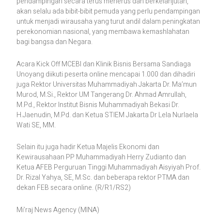
pendampingan secara terus menerus dan berkelanjutan,
akan selalu ada bibit-bibit pemuda yang perlu pendampingan
untuk menjadi wirausaha yang turut andil dalam peningkatan
perekonomian nasional, yang membawa kemashlahatan
bagi bangsa dan Negara.
Acara Kick Off MCEBI dan Klinik Bisnis Bersama Sandiaga
Unoyang diikuti peserta online mencapai 1.000 dan dihadiri
juga Rektor Universitas Muhammadiyah Jakarta Dr. Ma’mun
Murod, M.Si., Rektor UM Tangerang Dr. Ahmad Amrullah,
M.Pd., Rektor Institut Bisnis Muhammadiyah Bekasi Dr.
H.Jaenudin, M.Pd. dan Ketua STIEM Jakarta Dr Lela Nurlaela
Wati SE, MM.
Selain itu juga hadir Ketua Majelis Ekonomi dan
Kewirausahaan PP Muhammadiyah Herry Zudianto dan
Ketua AFEB Perguruan Tinggi Muhammadiyah Aisyiyah Prof.
Dr. Rizal Yahya, SE, M.Sc. dan beberapa rektor PTMA dan
dekan FEB secara online. (R/R1/RS2)
Mi’raj News Agency (MINA)