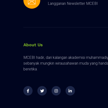
Langganan Newsletter MCEBI
About Us
MCEBI hadir, dari kalangan akademisi muhammadiy
sebanyak mungkin wirausahawan muda yang handal,
beretika.
F
T
I
L
a
w
n
i
c
i
s
n
e
t
t
k
b
t
a
e
o
e
g
d