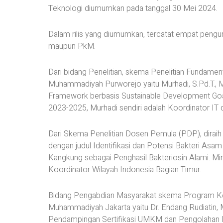
Teknologi diumumkan pada tanggal 30 Mei 2024.
Dalam rilis yang diumumkan, tercatat empat pengu
maupun PkM.
Dari bidang Penelitian, skema Penelitian Fundament
Muhammadiyah Purworejo yaitu Murhadi, S.Pd.T., 
Framework berbasis Sustainable Development Go
2023-2025, Murhadi sendiri adalah Koordinator IT da
Dari Skema Penelitian Dosen Pemula (PDP), diraih
dengan judul Identifikasi dan Potensi Bakteri Asam
Kangkung sebagai Penghasil Bakteriosin Alami. 
Koordinator Wilayah Indonesia Bagian Timur.
Bidang Pengabdian Masyarakat skema Program Kemi
Muhammadiyah Jakarta yaitu Dr. Endang Rudiatin, M.S
Pendampingan Sertifikasi UMKM dan Pengolahan 