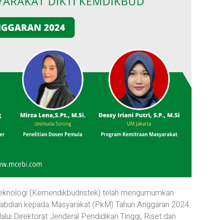
Teknologi (Kemendikbudristek) telah mengumumkan
abdian kepada Masyarakat (PkM) Tahun Anggaran 2024.
ui Direktorat Jenderal Pendidikan Tinggi, Riset dan