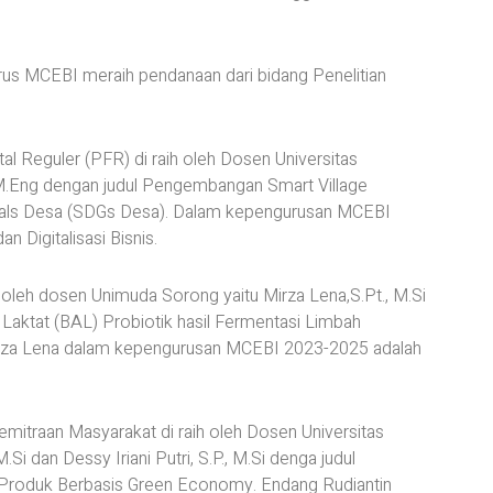
rus MCEBI meraih pendanaan dari bidang Penelitian
al Reguler (PFR) di raih oleh Dosen Universitas
M.Eng dengan judul Pengembangan Smart Village
als Desa (SDGs Desa). Dalam kepengurusan MCEBI
n Digitalisasi Bisnis.
 oleh dosen Unimuda Sorong yaitu Mirza Lena,S.Pt., M.Si
 Laktat (BAL) Probiotik hasil Fermentasi Limbah
Mirza Lena dalam kepengurusan MCEBI 2023-2025 adalah
traan Masyarakat di raih oleh Dosen Universitas
i dan Dessy Iriani Putri, S.P., M.Si denga judul
Produk Berbasis Green Economy. Endang Rudiantin